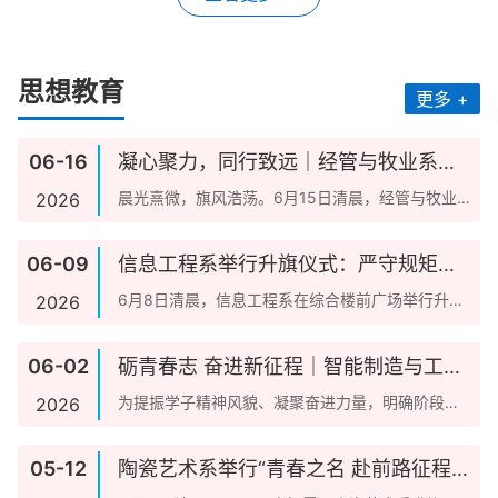
思想教育
更多 +
06-16
凝心聚力，同行致远｜经管与牧业系举
行本学期最后一次升旗仪式
晨光熹微，旗风浩荡。6月15日清晨，经管与牧业
2026
系在综合楼前广场举行本学期最后一次升旗仪式。
全体...
06-09
信息工程系举行升旗仪式：严守规矩强
学风，聚力前行促成长
6月8日清晨，信息工程系在综合楼前广场举行升国
2026
旗仪式。学工部部长宋满朝、系负责人张楠楠、全
系辅...
06-02
砺青春志 奋进新征程｜智能制造与工程
系举行升旗仪式
为提振学子精神风貌、凝聚奋进力量，明确阶段学
2026
习与实践目标，6月1日早晨6:30，智能制造与工
程...
05-12
陶瓷艺术系举行“青春之名 赴前路征程”