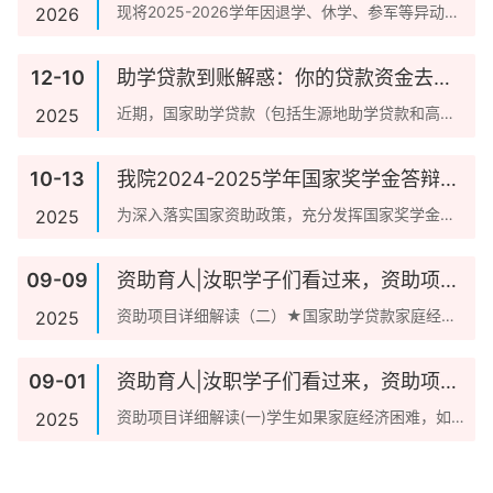
单的公示
现将2025-2026学年因退学、休学、参军等异动情
2026
况，取消本学年受助资格学生名单进行公示：智...
12-10
助学贷款到账解惑：你的贷款资金去了
哪里
近期，国家助学贷款（包括生源地助学贷款和高校
2025
助学贷款）已经陆续发放。许多同学收到了贷款到
账的短...
10-13
我院2024-2025学年国家奖学金答辩评
审会圆满举行
为深入落实国家资助政策，充分发挥国家奖学金的
2025
示范引领与资助育人功能，切实选拔出德智体美劳
全面发...
09-09
资助育人|汝职学子们看过来，资助项目
详细解读（二）来了！！
资助项目详细解读（二）★国家助学贷款家庭经济
2025
困难学生可向高校学生资助管理中心咨询办理高校
国家助...
09-01
资助育人|汝职学子们看过来，资助项目
详细解读（一）来了！！
资助项目详细解读(一)学生如果家庭经济困难，如何
2025
申请相关资助项目?国家奖学金、国家励志奖学
金、...