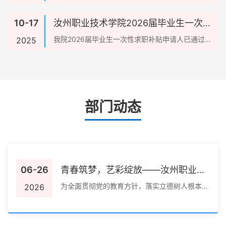
做好2025年度全省国家助学贷款工作的通知...
10-17
汝州职业技术学院2026届毕业生一次性
求职补贴初审通过名单公示
我院2026届毕业生一次性求职补贴申请人已通过河
2025
南省人社厅网上办公系统进行网上申报，纸质材料
由...
部门动态
06-26
青春筑梦，艺彩绽放——汝州职业技
术学院成功举办第八届大学生艺术展
为全面贯彻党的教育方针，落实立德树人根本任
2026
务，丰富校园文化生活，提升学生审美素养，6
演校级展演
月24日，...