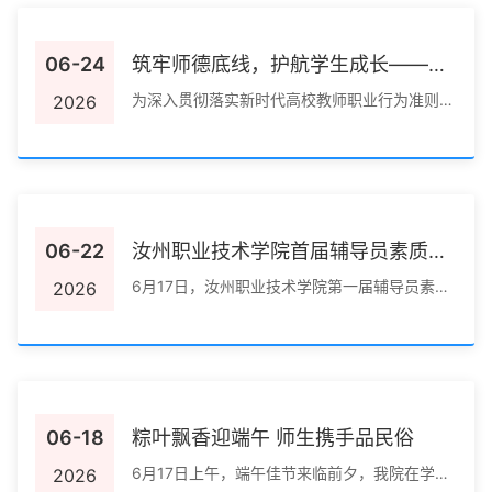
06-24
筑牢师德底线，护航学生成长——学
生处召开全体辅导员师德师风警示教
为深入贯彻落实新时代高校教师职业行为准则，
2026
进一步加强辅导员队伍建设，提升辅导员职业道
育会
德素养，强...
06-22
汝州职业技术学院首届辅导员素质能
力大赛决赛举行
6月17日，汝州职业技术学院第一届辅导员素质
2026
能力大赛决赛举行，10名辅导员经过前期初赛选
拔，晋...
06-18
粽叶飘香迎端午 师生携手品民俗
6月17日上午，端午佳节来临前夕，我院在学生
2026