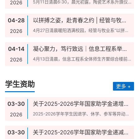
主题升旗仪式
5月11日清晨6:30，晨光初露，陶瓷艺术系升旗仪
2026
式在在综合楼前广场隆重举行。学工部部长宋满
朝...
04-28
以拼搏之姿，赴青春之约 | 经管与牧业
系升旗仪式暨表彰大会圆满举行
4月27日清晨暖阳洒满校园，经管与牧业系“以拼搏
2026
之姿赴青春之约”主题升旗仪式暨表彰大会庄严举
行...
04-14
凝心聚力，笃行致远｜信息工程系举行
主题升旗仪式暨成长动员会
4月13日清晨，信息工程系全体师生齐聚综合楼前
2026
广场，举行新学期第二次升国旗仪式。系负责人张
楠楠...
学生资助
更多 +
03-30
关于2025-2026学年国家助学金递增名
单的公示
2025-2026学年学生因退学、休学、参军等异动情
2026
况，我校组织开展2025年度国家助学金递增...
03-30
关于2025-2026学年国家助学金递减名