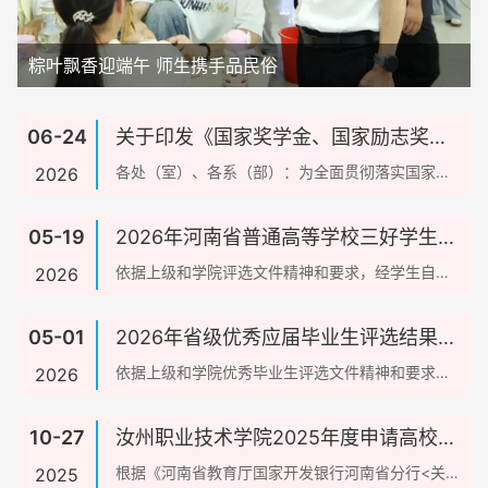
粽叶飘香迎端午 师生携手品民俗
06-24
关于印发《国家奖学金、国家励志奖学
金和国家助学金评定实施细则（2026年
各处（室）、各系（部）：为全面贯彻落实国家资
2026
助政策，进一步规范我校国家奖学金、国家励志奖
修订）》和《学生综合素质测评办法
学金和...
05-19
2026年河南省普通高等学校三好学生、
（2026年修订）》的通知
优秀学生干部、先进班集体推荐名单公
依据上级和学院评选文件精神和要求，经学生自主
2026
申报、系部评审、学工部复核，推荐韩熠霖等22名
示
学生...
05-01
2026年省级优秀应届毕业生评选结果公
示
依据上级和学院优秀毕业生评选文件精神和要求，
2026
经学生自主申报、系部评审、学工部复核，拟定朱
嘉琪等...
10-27
汝州职业技术学院2025年度申请高校国
家助学贷款学生名单公示
根据《河南省教育厅国家开发银行河南省分行<关于
2025