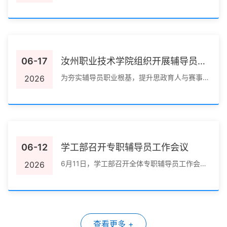
餐厅开展包粽子主题活动，组织师生亲手制作粽
子，沉浸...
06-17
汝州职业技术学院组织开展辅导员素
质能力大赛专项培训
为夯实辅导员职业根基，提升思政育人与赛事参
2026
赛能力，助力辅导员备战2026年度辅导员素质
能力大赛...
06-12
学工部召开专职辅导员工作会议
6月11日，学工部召开全体专职辅导员工作会
2026
议。学工部部长、学生处处长宋满朝主持会议并
部署近期重...
查看更多 +